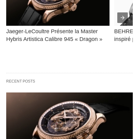
Jaeger-LeCoultre Présente la Master 
BEHRENS 
Hybris Artistica Calibre 945 « Dragon »
inspiré pa
RECENT POSTS