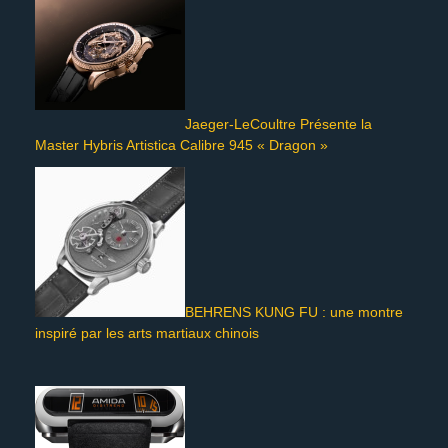
Jaeger-LeCoultre Présente la
Master Hybris Artistica Calibre 945 « Dragon »
BEHRENS KUNG FU : une montre
inspiré par les arts martiaux chinois