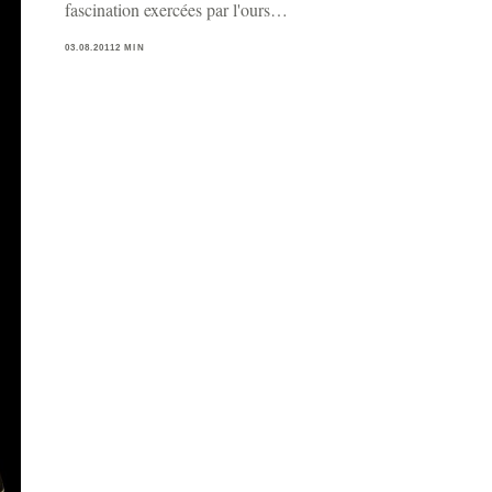
fascination exercées par l'ours…
03.08.2011
2 MIN