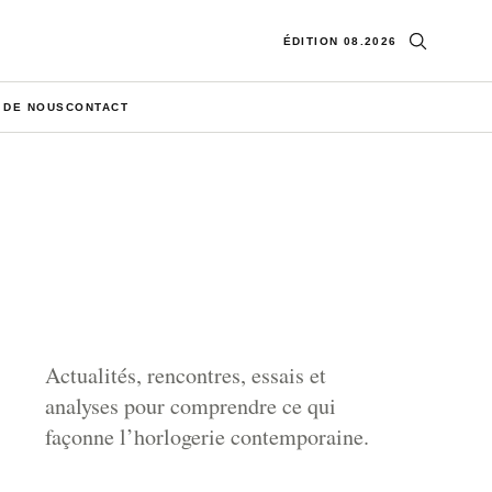
Ouvrir la re
ÉDITION 08.2026
 DE NOUS
CONTACT
Actualités, rencontres, essais et
analyses pour comprendre ce qui
façonne l’horlogerie contemporaine.