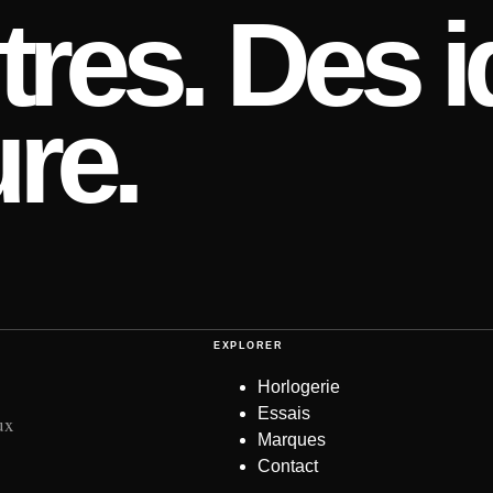
res. Des i
re.
EXPLORER
Horlogerie
Essais
ux
Marques
Contact