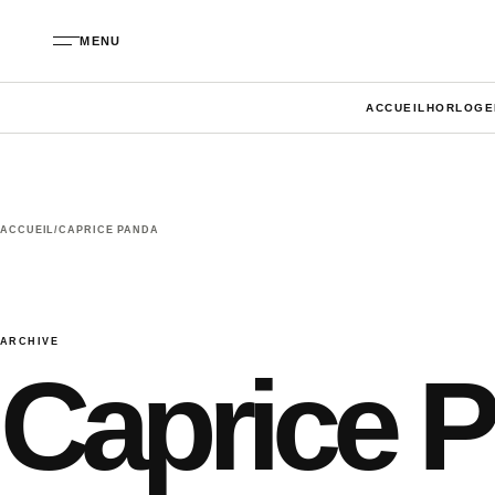
Aller au contenu
MENU
ACCUEIL
HORLOGE
ACCUEIL
/
CAPRICE PANDA
ARCHIVE
Caprice 