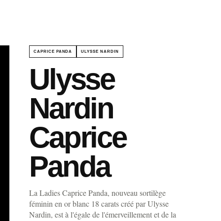
CAPRICE PANDA
ULYSSE NARDIN
Ulysse
Nardin
Caprice
Panda
La Ladies Caprice Panda, nouveau sortilège
féminin en or blanc 18 carats créé par Ulysse
Nardin, est à l'égale de l'émerveillement et de la