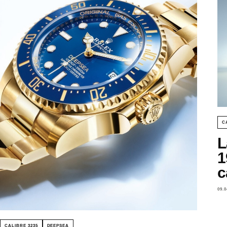
C
L
1
c
09.0
CALIBRE 3235
DEEPSEA