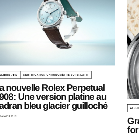
ALIBRE 7140
CERTIFICATION CHRONOMÈTRE SUPERLATIF
a nouvelle Rolex Perpetual
908: Une version platine au
adran bleu glacier guilloché
ATELI
4.2024
3 MIN
Gr
for