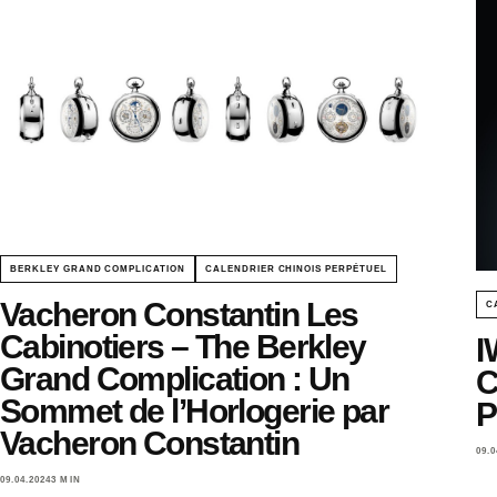
BERKLEY GRAND COMPLICATION
CALENDRIER CHINOIS PERPÉTUEL
Vacheron Constantin Les
C
Cabinotiers – The Berkley
I
Grand Complication : Un
C
Sommet de l’Horlogerie par
P
Vacheron Constantin
09.0
09.04.2024
3 MIN