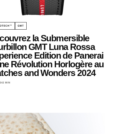
OTECH™
GMT
couvrez la Submersible
urbillon GMT Luna Rossa
perience Edition de Panerai
Une Révolution Horlogère au
tches and Wonders 2024
24
2 MIN