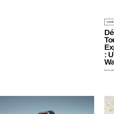
CARB
Dé
To
Ex
: 
Wa
09.04.20