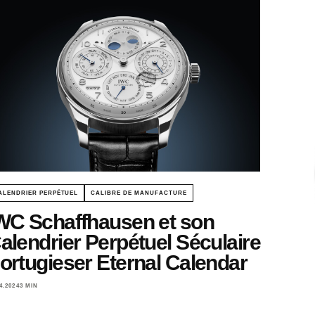
ALENDRIER PERPÉTUEL
CALIBRE DE MANUFACTURE
WC Schaffhausen et son
alendrier Perpétuel Séculaire
ortugieser Eternal Calendar
4.2024
3 MIN