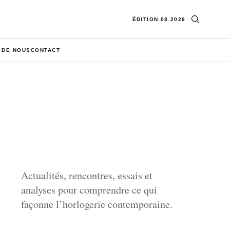
Ouvrir la re
ÉDITION 08.2026
 DE NOUS
CONTACT
Actualités, rencontres, essais et
analyses pour comprendre ce qui
façonne l’horlogerie contemporaine.