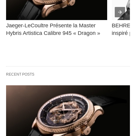
Jaeger-LeCoultre Présente la Master 
BEHRENS 
Hybris Artistica Calibre 945 « Dragon »
inspiré pa
RECENT POSTS