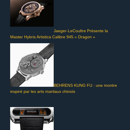
Jaeger-LeCoultre Présente la
Master Hybris Artistica Calibre 945 « Dragon »
BEHRENS KUNG FU : une montre
inspiré par les arts martiaux chinois