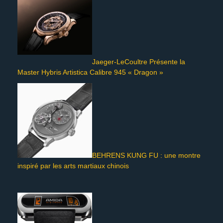
Jaeger-LeCoultre Présente la
Master Hybris Artistica Calibre 945 « Dragon »
BEHRENS KUNG FU : une montre
inspiré par les arts martiaux chinois