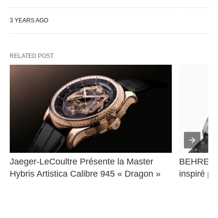
3 YEARS AGO
RELATED POST
Jaeger-LeCoultre Présente la Master 
BEHRENS 
Hybris Artistica Calibre 945 « Dragon »
inspiré pa