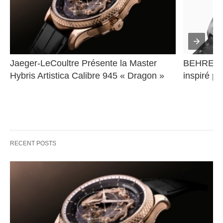
Jaeger-LeCoultre Présente la Master 
BEHRENS 
Hybris Artistica Calibre 945 « Dragon »
inspiré pa
RECENT POSTS