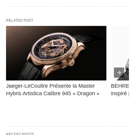
RELATED POST
Jaeger-LeCoultre Présente la Master 
BEHRENS 
Hybris Artistica Calibre 945 « Dragon »
inspiré pa
RECENT POSTS